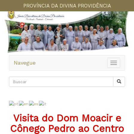
PROVÍNCIA DA DIVINA PROVIDÊNCIA
Irmãs Beneditinas da Divina Providência
Acolhendo . Assistindo . Educando
Navegue
Toggle
navigation
Visita do Dom Moacir e
Cônego Pedro ao Centro