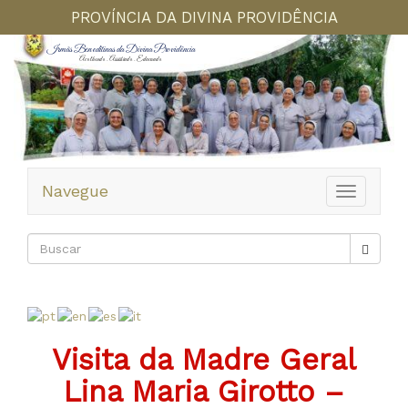
PROVÍNCIA DA DIVINA PROVIDÊNCIA
Irmãs Beneditinas da Divina Providência
Acolhendo . Assistindo . Educando
Navegue
Toggle
navigation
Visita da Madre Geral
Lina Maria Girotto –