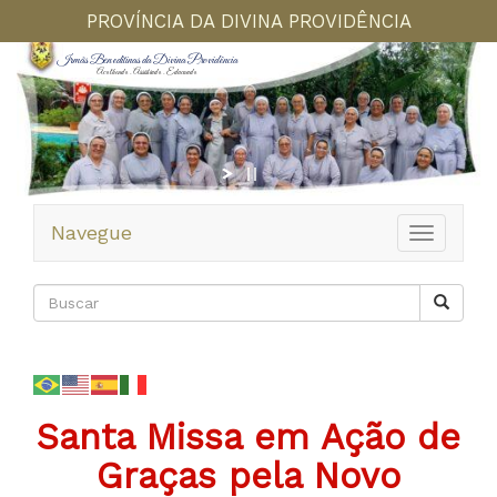
PROVÍNCIA DA DIVINA PROVIDÊNCIA
Irmãs Beneditinas da Divina Providência
Acolhendo . Assistindo . Educando
Navegue
Toggle
navigation
Santa Missa em Ação de
Graças pela Novo