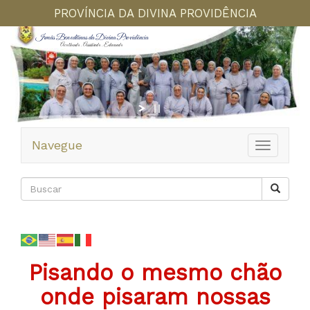
PROVÍNCIA DA DIVINA PROVIDÊNCIA
Irmãs Beneditinas da Divina Providência
Acolhendo . Assistindo . Educando
Navegue
Toggle
navigation
Pisando o mesmo chão
onde pisaram nossas