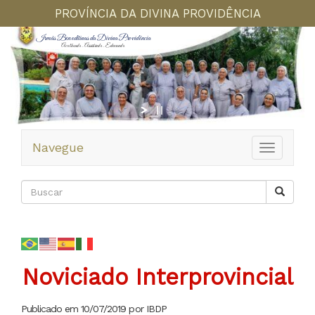
PROVÍNCIA DA DIVINA PROVIDÊNCIA
Irmãs Beneditinas da Divina Providência
Acolhendo . Assistindo . Educando
Navegue
Toggle
navigation
Noviciado Interprovincial
Publicado em 10/07/2019 por IBDP