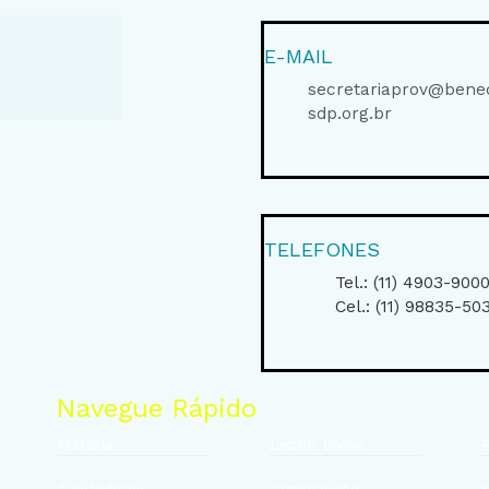
E-MAIL
secretariaprov@bened
sdp.org.br
TELEFONES
Tel.: (11) 4903-900
Cel.: (11) 98835-50
Navegue Rápido
História
Lectio Divina
F