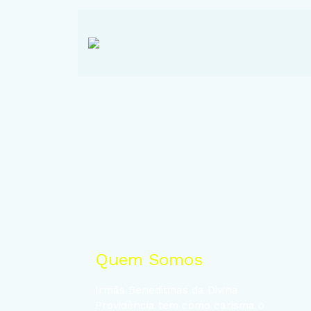
Quem Somos
Irmãs Beneditinas da Divina
Providência tem como carisma o