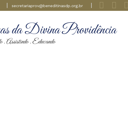
secretariaprov@beneditinasdp.org.br
s da Divina Providência
 . Assistindo . Educando