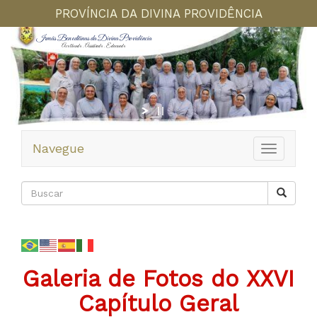
PROVÍNCIA DA DIVINA PROVIDÊNCIA
Irmãs Beneditinas da Divina Providência
Acolhendo . Assistindo . Educando
Navegue
Toggle
navigation
Galeria de Fotos do XXVI
Capítulo Geral