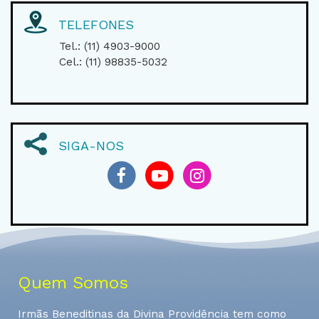
TELEFONES
Tel.: (11) 4903-9000
Cel.: (11) 98835-5032
SIGA-NOS
Quem Somos
Irmãs Beneditinas da Divina Providência tem como