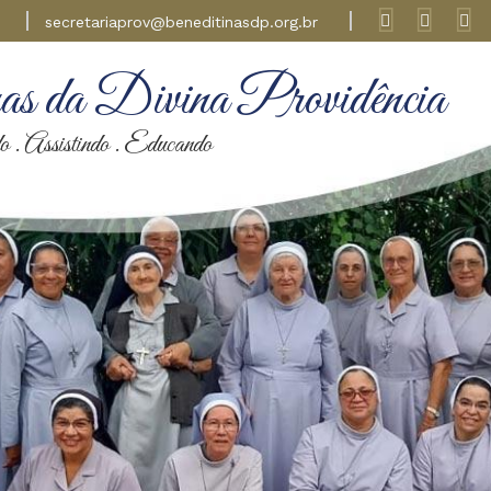
secretariaprov@beneditinasdp.org.br
s da Divina Providência
 . Assistindo . Educando