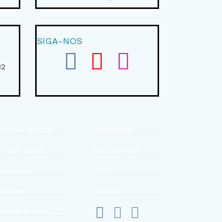
SIGA-NOS
0
32
amília Espiritual
Informando
Serviço Social
Reze Conosco
niversário
SAV
Notícias
Contato
Galeria de Fotos