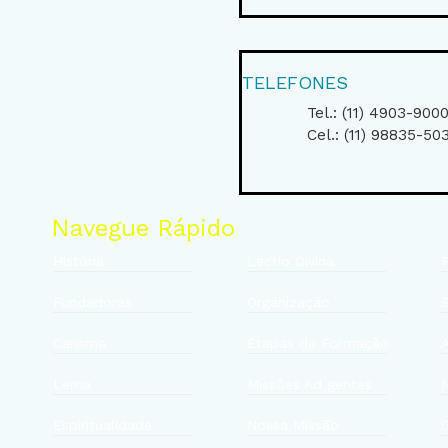
TELEFONES
Tel.: (11) 4903-900
Cel.: (11) 98835-50
Navegue Rápido
História
Lectio Divina
F
Fundadoras
Organização
Carisma
Etapas de Formação
A
Lema
Missões Ad gentes
Espiritualidade
Nossa Missão