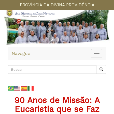
PROVÍNCIA DA DIVINA PROVIDÊNCIA
Irmãs Beneditinas da Divina Providência
Acolhendo . Assistindo . Educando
Navegue
Toggle
navigation
90 Anos de Missão: A
Eucaristia que se Faz